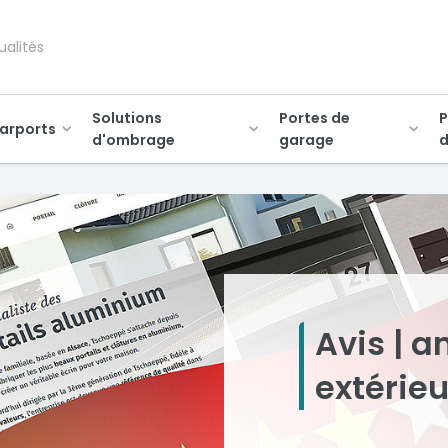
ualités
Solutions
Portes de
P
arports
d'ombrage
garage
d
Avis |
extérie