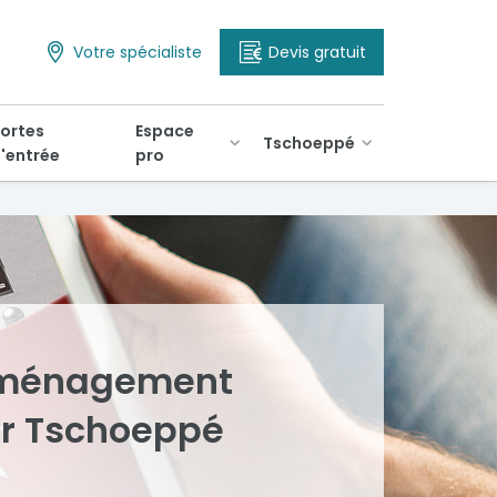
Votre spécialiste
Devis gratuit
ortes
Espace
Tschoeppé
'entrée
pro
 aménagement
ur Tschoeppé