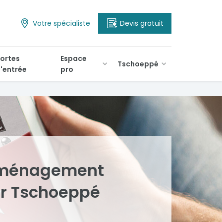
Votre spécialiste
Devis gratuit
ortes
Espace
Tschoeppé
'entrée
pro
 aménagement
ur Tschoeppé