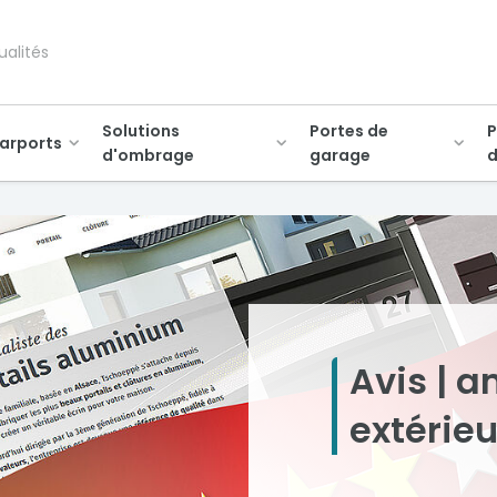
ualités
Solutions
Portes de
P
arports
d'ombrage
garage
d
Avis |
extérie