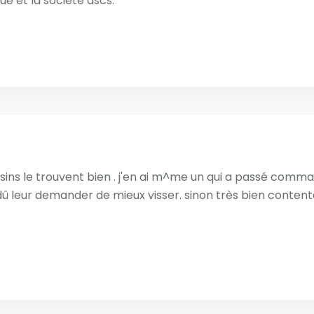
 et la société ascs.
voisins le trouvent bien . j'en ai m^me un qui a passé comm
 dû leur demander de mieux visser. sinon très bien content