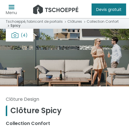
Devis gratuit
Menu
Tschoeppé, fabricant de portails
Clôtures
Collection Confort
Spicy
(4)
Clôture Design
Clôture Spicy
Collection Confort