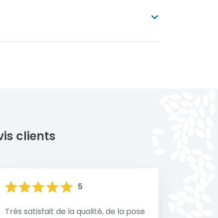
n aluminium est simple et nécessite
gent antique
Timeless rust
riau est naturellement résistant à
es. Un nettoyage régulier à l'eau
uffit généralement pour préserver
me
 inspection annuelle des
ns garantit une longévité optimale.
e de votre
Voir toutes nos réalisations
is clients
5
Très satisfait de la qualité, de la pose