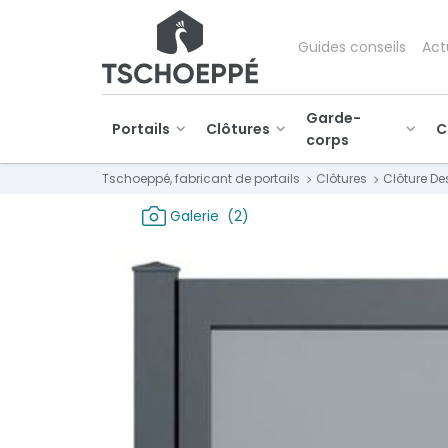
Guides conseils
Act
Garde-
Portails
Clôtures
C
corps
Tschoeppé, fabricant de portails
Clôtures
Clôture De
Galerie
(2)