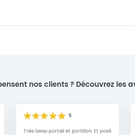
allier esthétisme et
Voir nos motifs
L'entretien d'un portail e
Brun sepia
Gris beige
Ar
peu d'efforts, car ce maté
la rouille et aux intempéri
savonneuse (PH neutre) s
ations de clôtures design en aluminium, alliant esthétis
son aspect, tandis qu'une
est conçu sur mesure pour répondre aux besoins et aux
mécanismes et des fixatio
ions soignées et des designs uniques qui valorisent l'entré
 et durabilité.
En savoir plus
pensent nos clients ?
Découvrez les av
5
Très beau portail et portillon. Et posé