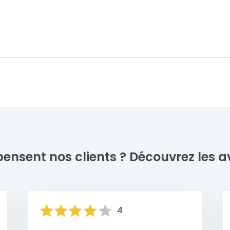
dèles au style contemprain, où
Devis gratuit
allier esthétisme et
L'entretien d'un portail e
Brun sepia
Gris beige
Ar
peu d'efforts, car ce maté
la rouille et aux intempéri
savonneuse (PH neutre) s
ations de clôtures design en aluminium, alliant esthétis
son aspect, tandis qu'une
est conçu sur mesure pour répondre aux besoins et aux
mécanismes et des fixatio
ions soignées et des designs uniques qui valorisent l'entré
 et durabilité.
En savoir plus
pensent nos clients ?
Découvrez les av
4