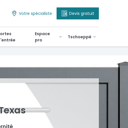
Votre spécialiste
Devis gratuit
ortes
Espace
Tschoeppé
'entrée
pro
 Texas
rnité