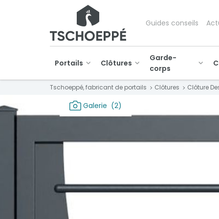
Guides conseils
Act
Garde-
Portails
Clôtures
C
corps
Tschoeppé, fabricant de portails
Clôtures
Clôture De
Galerie
(2)