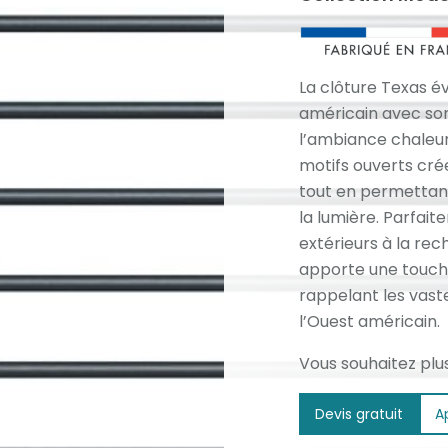
La clôture Texas é
américain avec son
l’ambiance chaleur
motifs ouverts cr
tout en permettant 
la lumière. Parfai
extérieurs à la re
apporte une touch
rappelant les vast
l’Ouest américain.
Vous souhaitez plu
Devis gratuit
A