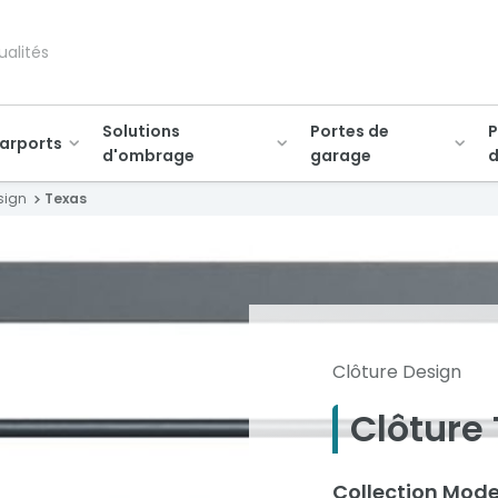
ualités
Solutions
Portes de
P
arports
d'ombrage
garage
d
sign
Texas
Clôture Design
Clôture
Collection Mode