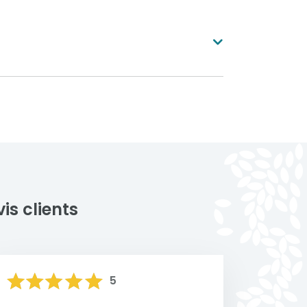
n aluminium est simple et nécessite
gent antique
Timeless rust
riau est naturellement résistant à
es. Un nettoyage régulier à l'eau
uffit généralement pour préserver
me
 inspection annuelle des
ns garantit une longévité optimale.
e de votre
Voir toutes nos réalisations
is clients
5