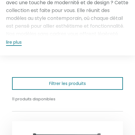
avec une touche de modernité et de design ? Cette
collection est faite pour vous. Elle réunit des
modèles au style contemporain, où chaque détail
est pensé pour allier esthétisme et fonctionnalité.
Nos modèles sans cadres vous offrent légèreté
dans les lignes et les modèles avec cadre laisserons
lire plus
libre cour à votre imagination.
Filtrer les produits
11 produits disponibles