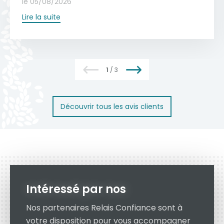
le 05/08/2026
des mécanismes et des fixations garantit
Lire la suite
une longévité optimale.
Devis gratuit
En savoir plus
1
/
3
Découvrir tous les avis clients
Intéressé par nos
Nos partenaires Relais Confiance sont à
votre disposition pour vous accompagner