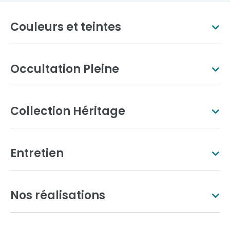
Couleurs et teintes
Occultation Pleine
Blanc pur
Ivoire clair
Collection Héritage
Entretien
Aluminium gris
Gris anthracite
Nos réalisations
Brun gris
Gris sablé