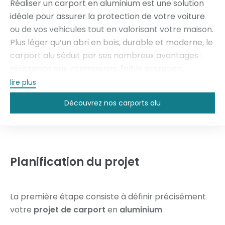
Réaliser un carport en aluminium est une solution
idéale pour assurer la protection de votre voiture
ou de vos vehicules tout en valorisant votre maison.
Plus léger qu’un abri en bois, durable et moderne, le
carport alu séduit par ses nombreux avantages :
résistance aux intemperies, faible entretien,
excellente durabilite et grande liberté de design.
lire plus
Découvrez les étapes essentielles pour réussir
Découvrez nos carports alu
votre projet et obtenir un abri parfaitement
adapte à votre propriete.
Planification du projet
La première étape consiste à définir précisément
votre
projet de carport
en
aluminium
.