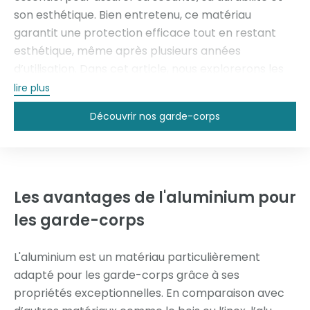
son esthétique. Bien entretenu, ce matériau
garantit une protection efficace tout en restant
esthétique, même après plusieurs années
d’utilisation. Dans cet article, nous explorerons les
avantages de l’aluminium pour les garde-corps et
lire plus
les étapes cruciales à suivre pour garantir leur
Découvrir nos garde-corps
longévité et leur bon état.
Les avantages de l'aluminium pour
les garde-corps
L'aluminium est un matériau particulièrement
adapté pour les garde-corps grâce à ses
propriétés exceptionnelles. En comparaison avec