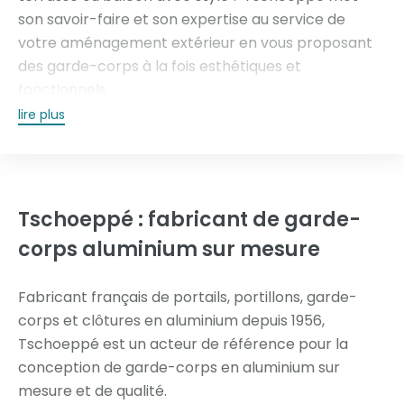
son savoir-faire et son expertise au service de
votre
aménagement extérieur
en vous proposant
des garde-corps à la fois esthétiques et
fonctionnels.
lire plus
Parce que votre maison est unique et votre
sécurité, essentielle, nous avons à cœur de
concevoir des
garde-corps en aluminium
sur
mesure et de haute qualité. Découvrez nos
Tschoeppé :
fabricant de garde-
différentes collections !
corps aluminium sur mesure
Fabricant français de portails, portillons, garde-
corps et clôtures en aluminium depuis 1956,
Tschoeppé est un acteur de référence pour la
conception de garde-corps en aluminium sur
mesure et de qualité.