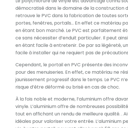
Le polychlorure de vinyle est davantage connu sou
démocratisé dans le domaine de la construction du
retrouve le PVC dans la fabrication de toutes sort
portes, fenêtres, portails... En effet ce matériau 
en étant bon marché. Le PVC est parfaitement étanc
ce sans nécessiter d’enduit particulier. Il peut ains
en étant facile à entretenir. De par sa légèreté, 
facile à installer qui ne requiert pas de précautions
Cependant, le portail en PVC présente des inconvén
pour des menuiseries. En effet, ce matériau ne rési
jaunissement progressif dans le temps. Le PVC n’e
risque d’être déformé ou brisé en cas de choc.
À la fois noble et moderne, l’aluminium offre dav
vinyle. L’aluminium offre de nombreuses possibilit
tout en affichant un rendu de meilleure qualité. . A
idéales pour valoriser votre entrée. L’aluminium 