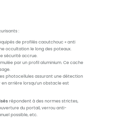
risants :
équipés de profilés caoutchouc « anti
ne occultation le long des poteaux.
e sécurité accrue.
simulée par un profil aluminium. Ce cache
sage.
des photocellules assurant une détection
ir en arrière lorsqu’un obstacle est
isés
répondent à des normes strictes,
l’ouverture du portail, verrou anti-
uel possible, etc.