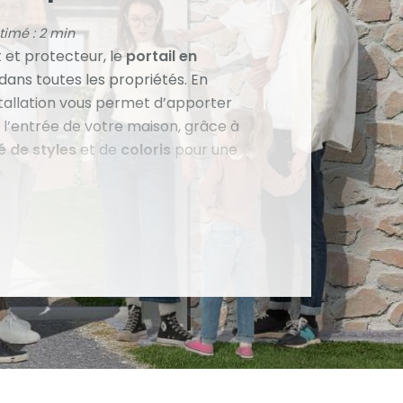
timé : 2 min
t et protecteur, le
portail en
 dans toutes les propriétés. En
stallation vous permet d’apporter
 l’entrée de votre maison, grâce à
é de styles
et de
coloris
pour une
.
invités avec un
portail pratique
’accorde parfaitement au style de
expertise, Tschoeppé vous
il y a à savoir sur le portail en
sir celui qui sublimera votre