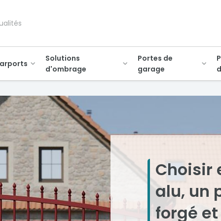
ualités
Solutions
Portes de
P
arports
d'ombrage
garage
d
Choisir 
alu, un 
forgé et