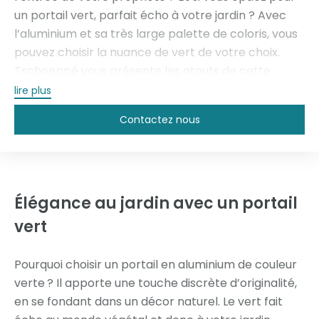
un portail vert, parfait écho à votre jardin ? Avec
l’aluminium et sa très large palette de coloris, vous
pouvez choisir la nuance de vert de votre choix.
Tschoeppé vous présente les atouts de cette
couleur tendance, qui évoque la nature et le
lire plus
charme bucolique d’antan. Sublimez votre maison
Contactez nous
et votre jardin avec un portail vert battant ou
coulissant.
Élégance au jardin avec un portail
vert
Pourquoi choisir un portail en aluminium de couleur
verte ? Il apporte une touche discrète d’originalité,
en se fondant dans un décor naturel. Le vert fait