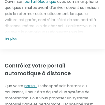
Ouvrir son
portail électrique
avec son smartphone
quelques minutes avant d’arriver devant sa maison,
puis le refermer automatiquement lorsque la
voiture est garée, contrôler l’état de son portail à
distance, même loin de chez soi… Facilitez-vous la
vie avec la domotique ! Découvrez tous les
bénéfices confort et sécurité de l’appli Connexoon
lire plus
Access et passez dès aujourd’hui en mode « portail
connecté ».
Contrôlez votre portail
automatique
à distance
Que votre
portail
Tschoeppé soit battant ou
coulissant, il peut être équipé d’un système de
motorisation. Pour vous proposer un système
motorisé fiable et performant, Tschoeppé s’est