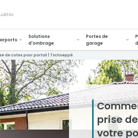
ualités
Solutions
Portes de
P
arports
d'ombrage
garage
d
ise de cotes pour portail | Tschoeppé
Comment
prise de
votre po