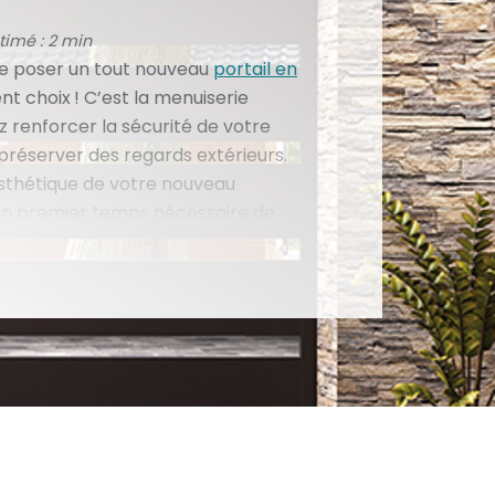
timé : 2 min
re poser un tout nouveau
portail en
nt choix ! C’est la menuiserie
ez renforcer la sécurité de votre
 préserver des regards extérieurs.
’esthétique de votre nouveau
s un premier temps nécessaire de
s dimensions. Cette étape
met de commander votre projet
projet en toute sérénité. Anticipez
cette aventure sereinement.
fabricant
français, nous vous
 toutes les étapes de votre