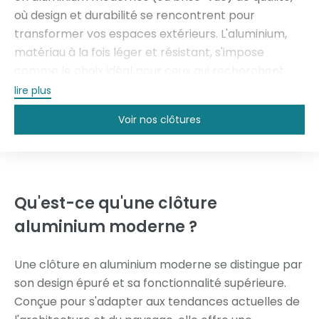
où design et durabilité se rencontrent pour
transformer vos espaces extérieurs. L'aluminium,
matériau à la fois léger et résistant, s'impose
comme le choix idéal pour ceux qui recherchent
une solution élégante et pérenne. Que ce soit pour
lire plus
sécuriser votre jardin, délimiter votre propriété ou
Voir nos clôtures
simplement apporter une touche contemporaine à
votre maison, nos clôtures (ou brise-vue) en
aluminium allient esthétisme et fonctionnalité.
Parcourez nos différentes options et trouvez la
clôture alu qui s'intègrera parfaitement à votre
Qu'est-ce qu'une
clôture
style de vie et à vos besoins pour votre jardin.
aluminium moderne ?
Une clôture en aluminium moderne se distingue par
son design épuré et sa fonctionnalité supérieure.
Conçue pour s'adapter aux tendances actuelles de