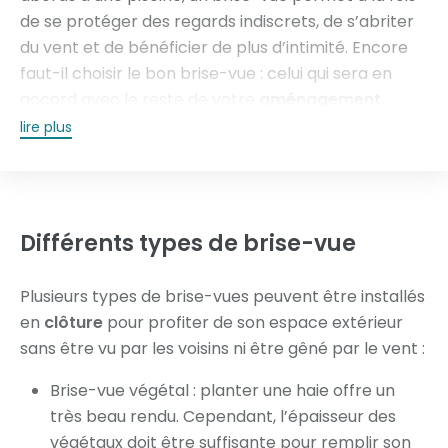
de se protéger des regards indiscrets, de s’abriter
du vent et de bénéficier de plus d’intimité. Encore
faut-il choisir le bon brise-vue : celui qui sera en
accord avec le reste de votre
aménagement
extérieur
, l’architecture de votre maison et qui
lire plus
répondra à vos attentes en matière
d’occultation
,
de résistance, de
hauteur
et de design.
Brise-vue aluminium
, bois, PVC, haie naturelle…
Différents types
de brise-vue
quelle est la meilleure option ? Tschoeppé vous
aide à choisir le bon brise-vue.
Plusieurs types de brise-vues peuvent être installés
en
clôture
pour profiter de son espace extérieur
sans être vu par les voisins ni être gêné par le vent :
Brise-vue végétal : planter une haie offre un
très beau rendu. Cependant, l’épaisseur des
végétaux doit être suffisante pour remplir son