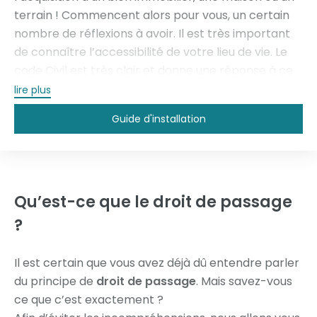
terrain ! Commencent alors pour vous, un certain
nombre de réflexions à avoir. Il est très important
de connaître l’accessibilité de votre lieu de vie. Le
code Civil est très clair et donne une réponse à ce
sujet. Il indique qu’un terrain doit constamment être
lire plus
accessible par ses propriétaires. Quand une
Guide d'installation
parcelle est enclavée, c’est-à-dire, entourée par
d’autres terrains du types privés, un droit de
passage est alors indispensable afin de pouvoir
atteindre la voie publique. Est-ce qu’on peut vous
refuser un droit de passage ? Qui contacter en cas
Qu’est-ce que
le droit de passage
de litige ? Suivez le guide, nous allons apporter les
?
réponses à vos questions !
Il est certain que vous avez déjà dû entendre parler
du principe de
droit de passage
. Mais savez-vous
ce que c’est exactement ?