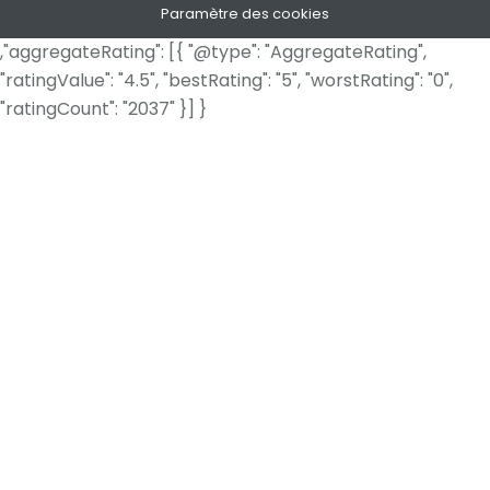
Paramètre des cookies
,"aggregateRating": [{ "@type": "AggregateRating",
"ratingValue": "4.5", "bestRating": "5", "worstRating": "0",
"ratingCount": "2037" }] }