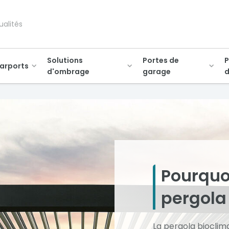
ualités
Solutions
Portes de
P
arports
d'ombrage
garage
d
Pourquo
pergola
La pergola bioclim