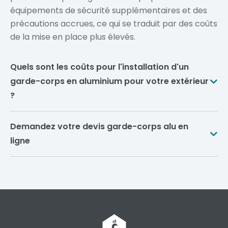
équipements de sécurité supplémentaires et des
précautions accrues, ce qui se traduit par des coûts
de la mise en place plus élevés.
Quels sont les coûts pour l'installation d'un
garde-corps en aluminium pour votre extérieur
?
L'installation d'un kit garde-corps (ou balustrade)
Demandez votre devis garde-corps alu en
en aluminium pour l'extérieur implique plusieurs
ligne
coûts variables en fonction de divers facteurs.
Pour garantir la sécurité et l'esthétique de vos
Coût des matériaux
espaces extérieurs, l'installation d'un garde-corps
Les matériaux représentent une part significative
en aluminium est une solution idéale. L'aluminium,
du coût total. Le prix en euros varie en fonction du
apprécié pour sa robustesse, sa légèreté et sa
modèle de garde-corps choisi, que ce soit
résistance aux intempéries, constitue un choix
barreaudé, en tôle pleine, à motifs ou en verre.