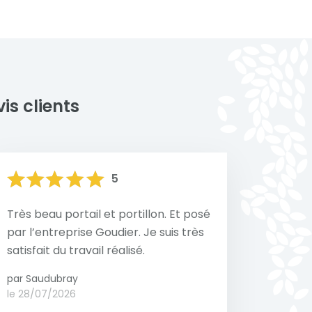
asifs qui pourraient endommager la
hétisme
nnements exposés aux embruns
n entretien plus fréquent est
propriété
 les dépôts salins ou polluants. Avec
Voir toutes nos réalisations
re garde-corps en alu conservera
sa durabilité pendant de
is clients
5
Très beau portail et portillon. Et posé
par l’entreprise Goudier. Je suis très
satisfait du travail réalisé.
par Saudubray
le 28/07/2026