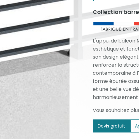
Collection barr
L'appui de balcon M
esthétique et fonc
son design élégant
renforcer la struc
contemporaine à l'
forme épurée assur
et une belle vue d
harmonieusement l
Vous souhaitez plu
Devis gratuit
A