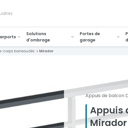
ualités
Solutions
Portes de
P
arports
d'ombrage
garage
d
e-corps barreaudés
Mirador
Appuis de balcon 
Appuis 
Mirador