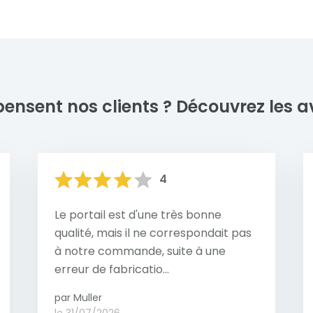
d’éviter les produits abr
sations de garde-corps design en aluminium, alliant est
surface. Pour les enviro
est conçu sur mesure pour répondre aux besoins et aux
marins ou à la pollution, u
ions soignées et des designs uniques qui valorisent votre 
conseillé afin de prévenir
ité.
ces quelques gestes, vot
son aspect esthétique et 
pensent nos clients ?
Découvrez les av
nombreuses années.
En savoir plus
4
Le portail est d'une très bonne
qualité, mais il ne correspondait pas
à notre commande, suite à une
erreur de fabricatio...
par Muller