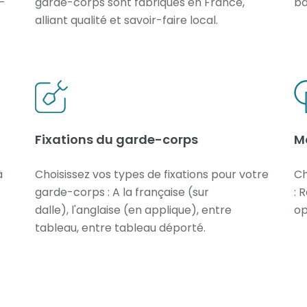
e-
garde-corps sont fabriqués en France,
ba
alliant qualité et savoir-faire local.
Fixations du garde-corps
M
à
Choisissez vos types de fixations pour votre
Ch
garde-corps : A la française (sur
: 
dalle), l'anglaise (en applique), entre
op
tableau, entre tableau déporté.