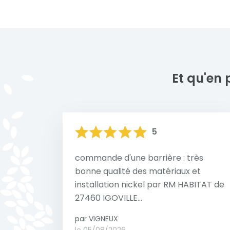
votre habitation.
Nous sommes fiers de présenter nos réali
moderne et performance. Chaque projet 
Voir toute la collection
préférences de nos clients, avec des finit
tout en garantissant robustesse et durabil
Et qu'en 
5
commande d'une barrière : très
bonne qualité des matériaux et
installation nickel par RM HABITAT de
27460 IGOVILLE...
par VIGNEUX