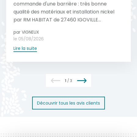
matériau est naturellement résistant à la
Voir toutes les couleurs
commande d'une barrière : très bonne
Voir toutes nos réalisations
s’inspire du style intemporel des portails,
rouille et aux intempéries. Un nettoyage
qualité des matériaux et installation nickel
Devis gratuit
des valeurs sur lesquelles on peut compter
régulier à l'eau savonneuse (PH neutre)
par RM HABITAT de 27460 IGOVILLE...
sans hésitation.
suffit généralement pour préserver son
par VIGNEUX
aspect, tandis qu'une inspection annuelle
Voir toute la collection
le 05/08/2026
des mécanismes et des fixations garantit
Lire la suite
une longévité optimale.
En savoir plus
1
/
3
Découvrir tous les avis clients