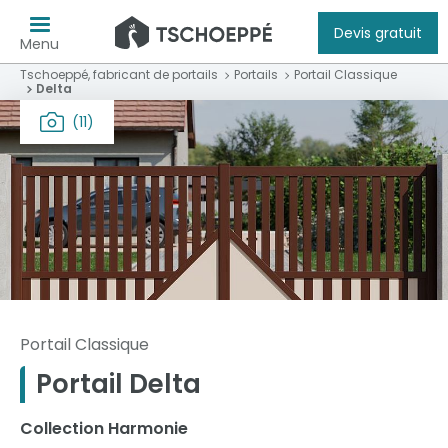
Devis gratuit
Menu
Tschoeppé, fabricant de portails
Portails
Portail Classique
Delta
(11)
Portail Classique
Portail Delta
Collection Harmonie