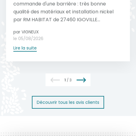
matériau est naturellement résistant à la
Voir toutes les couleurs
commande d'une barrière : très bonne
Voir toutes nos réalisations
s’inspire du style intemporel des portails,
rouille et aux intempéries. Un nettoyage
qualité des matériaux et installation nickel
des valeurs sur lesquelles on peut compter
régulier à l'eau savonneuse (PH neutre)
par RM HABITAT de 27460 IGOVILLE...
sans hésitation.
suffit généralement pour préserver son
par VIGNEUX
aspect, tandis qu'une inspection annuelle
Voir toute la collection
le 05/08/2026
des mécanismes et des fixations garantit
Lire la suite
une longévité optimale.
En savoir plus
1
/
3
Découvrir tous les avis clients