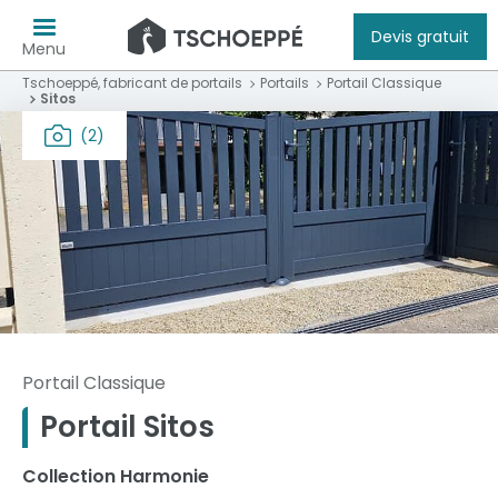
Devis gratuit
Menu
Tschoeppé, fabricant de portails
Portails
Portail Classique
Sitos
(2)
Portail Classique
Portail Sitos
Collection Harmonie