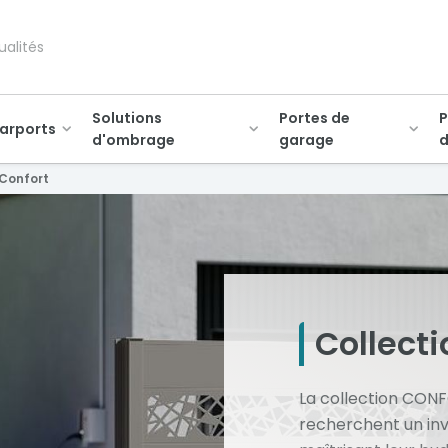
ualités
Solutions
Portes de
P
arports
d'ombrage
garage
d
 Confort
Collecti
La collection CONF
recherchent un inv