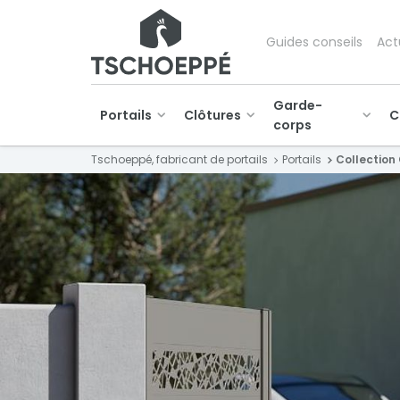
Guides conseils
Act
Garde-
Portails
Clôtures
C
corps
Tschoeppé, fabricant de portails
Portails
Collection