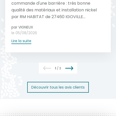
matériau est naturellement résistant à la
Voir toutes les couleurs
commande d'une barrière : très bonne
Voir toutes nos réalisations
Voir tous nos motifs
rouille et aux intempéries. Un nettoyage
qualité des matériaux et installation nickel
Voir toute la collection
régulier à l'eau savonneuse (PH neutre)
par RM HABITAT de 27460 IGOVILLE...
suffit généralement pour préserver son
par VIGNEUX
aspect, tandis qu'une inspection annuelle
le 05/08/2026
des mécanismes et des fixations garantit
Lire la suite
une longévité optimale.
En savoir plus
1
/
3
Découvrir tous les avis clients