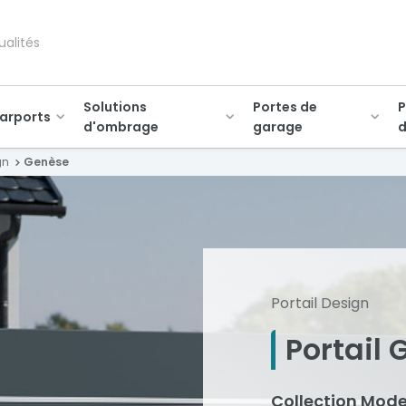
ualités
Solutions
Portes de
P
arports
d'ombrage
garage
d
gn
Genèse
Portail Design
Portail
Collection Mode