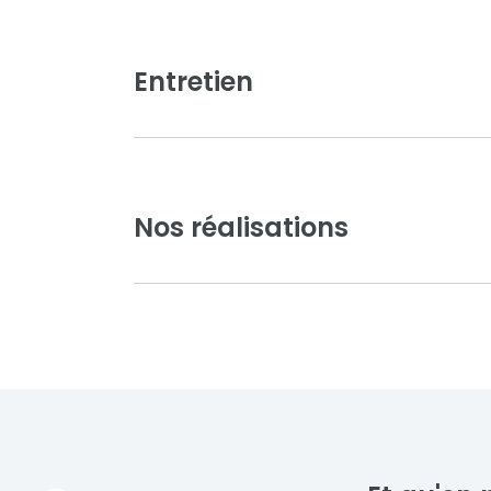
Entretien
Modernité, sublimez votre e
Noir sablé
Noir foncé
Vous souhaitez sublimer l'en
touche de modernité et de des
pour vous. Elle réunit des mo
Nos réalisations
chaque détail est pensé pour 
fonctionnalité.
Vert pâle
Brun noisette
Voir toute la collection
Nous sommes fiers de présenter nos réalis
moderne et performance. Chaque projet 
préférences de nos clients, avec des finit
propriété tout en garantissant robustesse