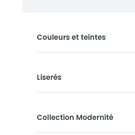
Couleurs et teintes
Liserés
Collection Modernité
Blanc pur
Ivoire clair