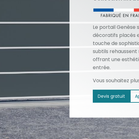
Le portail Genèse s
décoratifs placés
touche de sophisti
subtils rehaussent
offrant une esthét
entrée.
Vous souhaitez plu
Devis gratuit
A