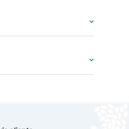
 Disponible en divers styles et
us les goûts, du classique au
, ce détail subtil rehausse
rée tout en personnalisant votre
eu saphir
Vert mousse
ites la différence !
gent antique
Timeless rust
n aluminium est simple et nécessite
riau est naturellement résistant à
es. Un nettoyage régulier à l'eau
e
uffit généralement pour préserver
 inspection annuelle des
e de votre
ns garantit une longévité optimale.
Voir toutes nos réalisations