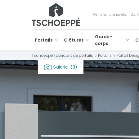
Guides conseils
Act
Garde-
Portails
Clôtures
C
corps
Tschoeppé, fabricant de portails
Portails
Portail Desi
Galerie
(3)