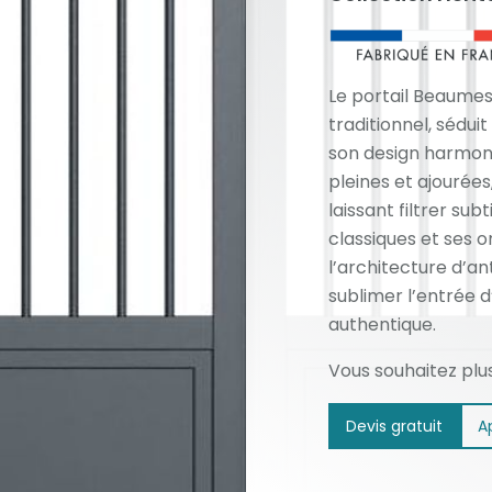
Le portail Beaumesn
traditionnel, sédui
son design harmoni
pleines et ajourées,
laissant filtrer sub
classiques et ses 
l’architecture d’an
sublimer l’entrée 
authentique.
Vous souhaitez plu
Devis gratuit
A