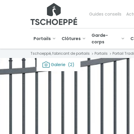
Guides conseils
Act
Garde-
Portails
Clôtures
C
corps
Tschoeppé, fabricant de portails
Portails
Portail Trad
Galerie
(2)