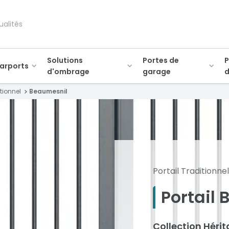
ualités
Solutions
Portes de
P
arports
d'ombrage
garage
d
itionnel
Beaumesnil
Portail Traditionnel
Portail
Collection Héri