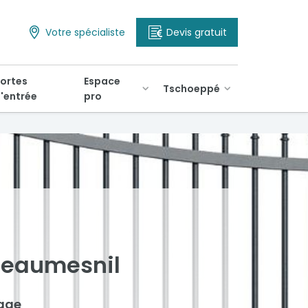
Votre spécialiste
Devis gratuit
ortes
Espace
Tschoeppé
'entrée
pro
 Beaumesnil
tage