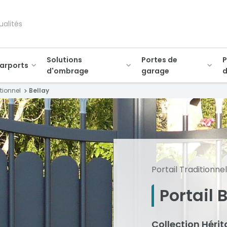
ualités
Solutions
Portes de
P
arports
d'ombrage
garage
d
itionnel
Bellay
Portail Traditionnel
Portail 
Collection Héri