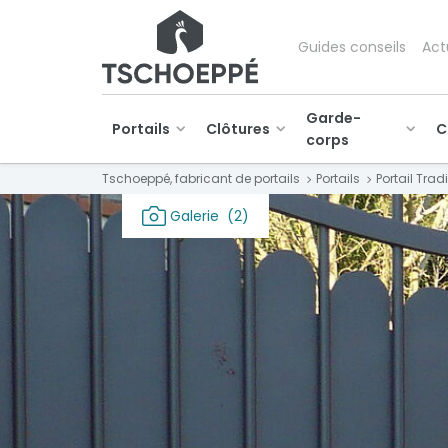
Guides conseils
Act
Garde-
Portails
Clôtures
C
corps
Tschoeppé, fabricant de portails
Portails
Portail Trad
Galerie
(2)