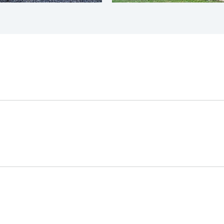
Aluminium gris
Gris anthracite
Br