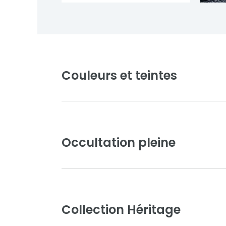
Couleurs et teintes
Occultation pleine
Collection Héritage
Blanc pur
Ivoire clair