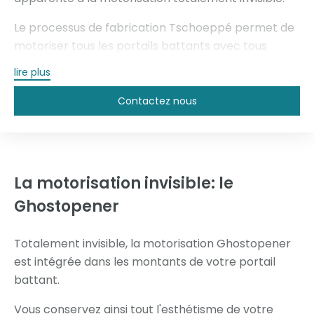
Le processus de fabrication Tschoeppé permet de
motoriser tous les portails battants avec tous
types d'automatismes.
lire plus
Alors, n'hésitez pas à automatiser votre portail alu,
Contactez nous
vous bénéficierez ainsi d'un grand confort
d'utilisation.
La motorisation invisible:
le
Ghostopener
Totalement invisible, la motorisation Ghostopener
est intégrée dans les montants de votre portail
battant.
Vous conservez ainsi tout l'esthétisme de votre