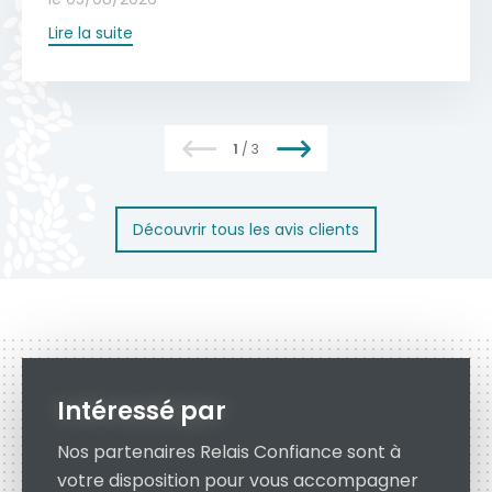
des mécanismes et des fixations garantit
aussi une véritable oeuvre d’art.
Lire la suite
une longévité optimale.
Voir toute la collection
En savoir plus
1
/
3
Découvrir tous les avis clients
Intéressé par
Nos partenaires Relais Confiance sont à
votre disposition pour vous accompagner