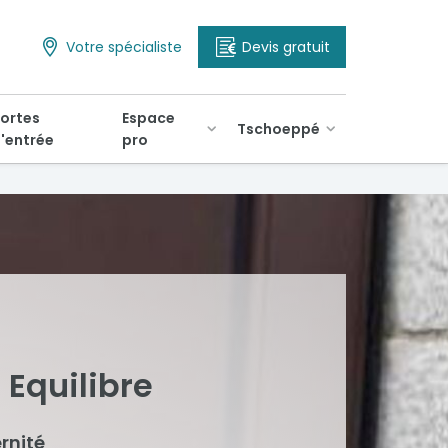
Votre spécialiste
Devis gratuit
ortes
Espace
Tschoeppé
'entrée
pro
n Equilibre
rnité