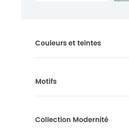
Couleurs et teintes
Motifs
Collection Modernité
Blanc pur
Ivoire clair