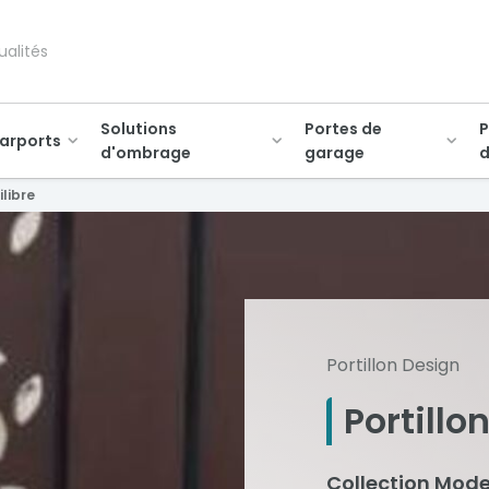
ualités
Solutions
Portes de
P
arports
d'ombrage
garage
d
ilibre
Portillon Design
Portillo
Collection Mode