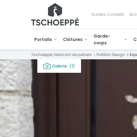
Guides conseils
Act
Garde-
Portails
Clôtures
C
corps
Tschoeppé, fabricant de portails
Portillon Design
Equ
Galerie
(1)