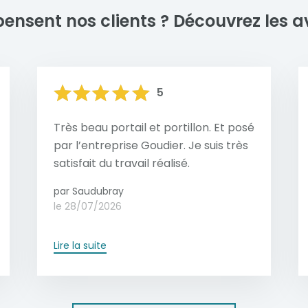
pensent nos clients ?
Découvrez les av
En savoir plus
5
Très beau portail et portillon. Et posé
par l’entreprise Goudier. Je suis très
satisfait du travail réalisé.
par Saudubray
le 28/07/2026
Lire la suite