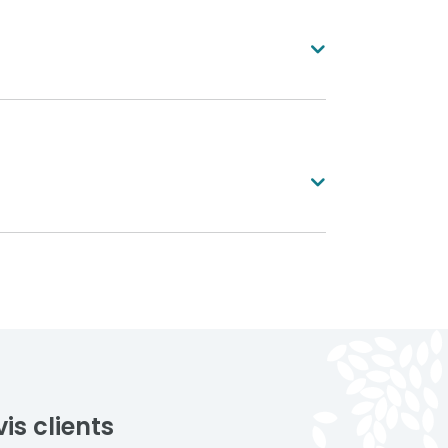
 découpés dans les lames apportent
andis que les liserés décoratifs
 contours du portillon.
uge pourpre
Vert sapin
 en aluminium est simple et
un sepia
Gris beige
car ce matériau est naturellement
aux intempéries. Un nettoyage
se (PH neutre) suffit généralement
me
, tandis qu'une inspection annuelle
ations garantit une longévité
e de votre
Voir toutes nos réalisations
is clients