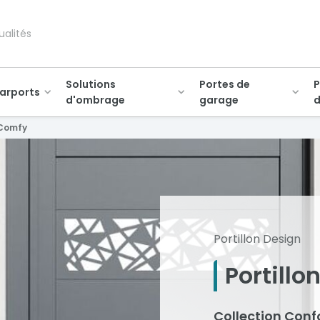
ualités
Solutions
Portes de
P
arports
d'ombrage
garage
d
Comfy
Portillon Design
Portillo
Collection Conf