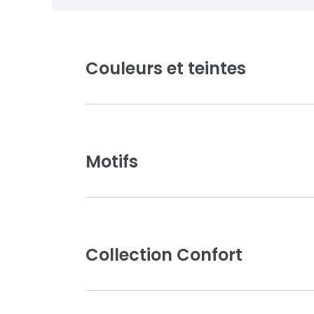
Couleurs et teintes
Motifs
Collection Confort
Blanc pur
Ivoire clair