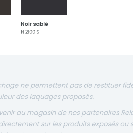
Noir sablé
N 2100 S
chage ne permettent pas de restituer fidè
ouleur des laquages proposés.
à venir au magasin de nos partenaires Rel
 directement sur les produits exposés ou 