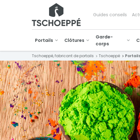
Guides conseils
Act
Garde-
Portails
Clôtures
C
corps
Tschoeppé, fabricant de portails
Tschoeppé
Portail