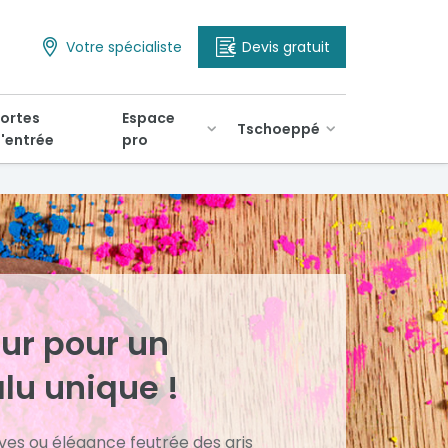
Votre spécialiste
Devis gratuit
ortes
Espace
Tschoeppé
'entrée
pro
eur pour un
alu unique !
ives ou élégance feutrée des gris