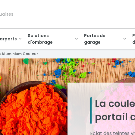
ualités
Solutions
Portes de
P
arports
d'ombrage
garage
d
s Aluminium Couleur
La coul
portail 
Eclat des teintes v