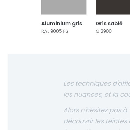
Aluminium gris
Gris sablé
RAL 9005 FS
G 2900
Les techniques d'affi
les nuances, et la c
Alors n'hésitez pas 
découvrir les teintes