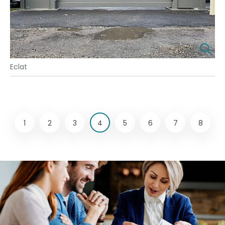
Eclat
1
2
3
4
5
6
7
8