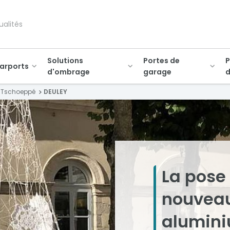
ualités
Solutions
Portes de
P
arports
d'ombrage
garage
d
 Tschoeppé
DEULEY
La pose
nouveau
alumin