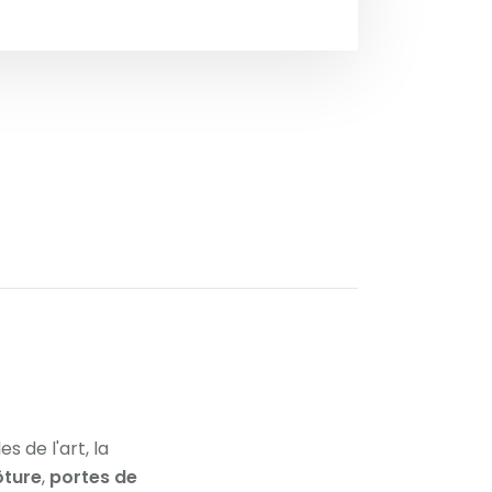
s de l'art, la
ôture
,
portes de