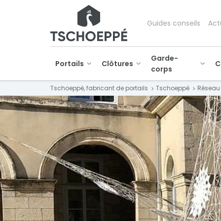
Guides conseils
Act
Garde-
Portails
Clôtures
C
corps
Tschoeppé, fabricant de portails
Tschoeppé
Réseau