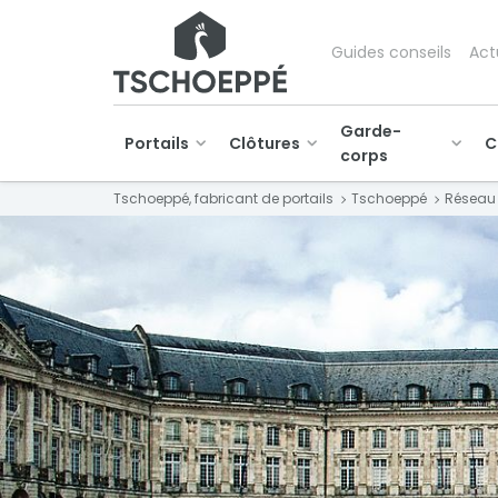
Guides conseils
Act
Garde-
Portails
Clôtures
C
corps
Tschoeppé, fabricant de portails
Tschoeppé
Réseau