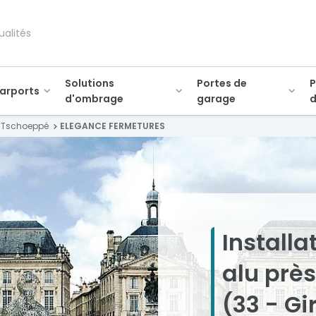
ualités
Solutions
Portes de
P
arports
d'ombrage
garage
d
 Tschoeppé
ELEGANCE FERMETURES
Installa
alu prè
(33 - G