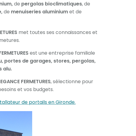
nium,
de
pergolas bioclimatiques
, de
e,
de
menuiseries aluminium
et de
ETURES
met toutes ses connaissances et
metures.
FERMETURES
est une entreprise familiale
lu, portes de garages, stores, pergolas,
 alu.
LEGANCE FERMETURES
, sélectionne pour
besoins et vos budgets.
tallateur de portails en Gironde.