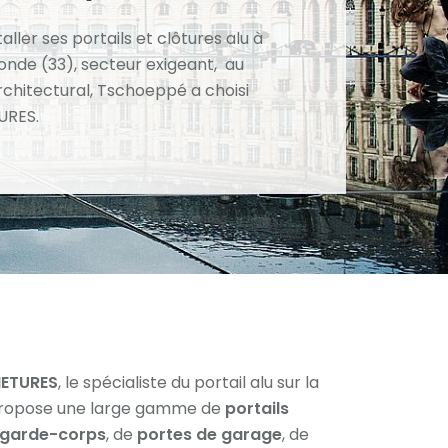
taller ses portails et clôtures alu à
onde (33), secteur exigeant, au
rchitectural, Tschoeppé a choisi
URES.
METURES
, le spécialiste du portail alu sur la
propose une large gamme de
portails
garde-corps
, de
portes de garage
, de