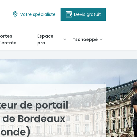
Votre spécialiste
Devis gratuit
ortes
Espace
Tschoeppé
'entrée
pro
teur de portail
s de Bordeaux
ironde)