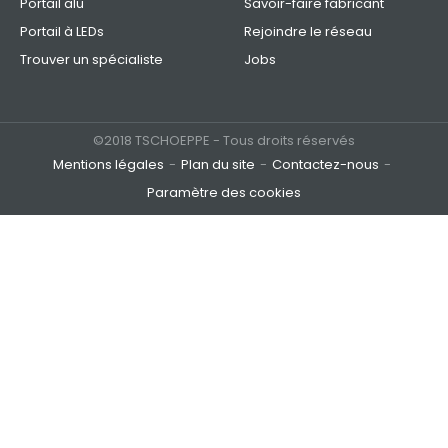
Portail alu
Savoir-faire fabricant
Portail à LEDs
Rejoindre le réseau
Trouver un spécialiste
Jobs
©2018 TSCHOEPPE - Tous droits réservés
Mentions légales
Plan du site
Contactez-nous
Paramètre des cookies