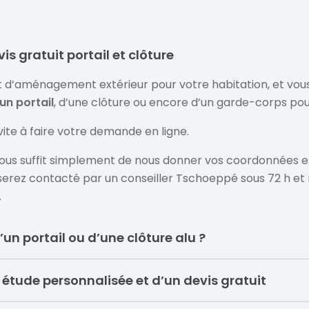
 gratuit portail et clôture
t d’aménagement extérieur pour votre habitation, et vou
’un portail
, d’une clôture ou encore d’un garde-corps pou
ite à faire votre demande en ligne.
l vous suffit simplement de nous donner vos coordonnées e
 serez contacté par un conseiller Tschoeppé sous 72 h et
.
d’un portail ou d’une clôture alu ?
 étude personnalisée et d’un devis gratuit
tre portail, vous devez d’abord évaluer toutes les option
votre sécurité. Le prix d’un portail en aluminium dépend d