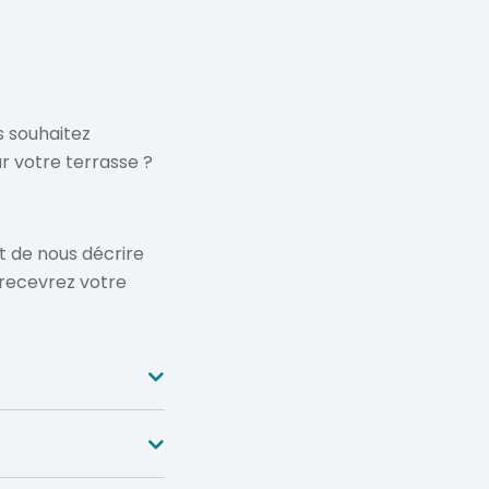
s souhaitez
r votre terrasse ?
t de nous décrire
 recevrez votre
s nécessaires à
e plusieurs