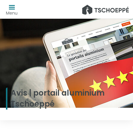
Menu
Avis | portail aluminium
Tschoeppé