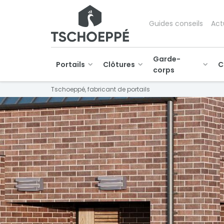
Guides conseils
Act
Garde-
Portails
Clôtures
C
corps
Tschoeppé, fabricant de portails