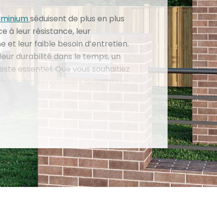
luminium
séduisent de plus en plus
ce à leur résistance, leur
et leur faible besoin d’entretien.
leur durabilité dans le temps, un
este essentiel. Que vous souhaitiez
icule des intempéries ou valoriser
comprendre comment entretenir
arport en aluminium permet de
vité tout en conservant son
ans cet article, découvrez les
s d’entretien, les avantages à
minium, ainsi que les astuces pour
t préserver les performances de
u fil des saisons.