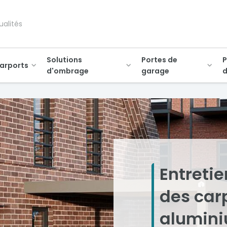
ualités
Solutions
Portes de
P
arports
d'ombrage
garage
d
Entretie
des car
alumin