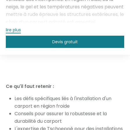
neige, le gel et les températures négatives peuvent
mettre à rude épreuve les structures extérieures, le
choix d’un carport adapté est essentiel.
L’aluminium, matériau robuste, résistant à la
lire plus
corrosion et nécessitant peu d’entretien, s’impose
Devis gratuit
comme une option idéale face aux conditions
climatiques rigoureuses. Que vous habitiez en
montagne ou dans une zone régulièrement
touchée par le froid, un carport aluminium conçu
pour les régions froides garantit une protection
optimale de votre voiture, tout en apportant
Ce qu'il faut retenir :
esthétisme et valeur à votre habitation.
Les défis spécifiques liés à l'installation d'un
carport en région froide
Conseils pour assurer la robustesse et la
durabilité du carport
L'expertise de Tschoeppé pour des installations