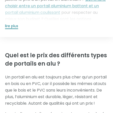
choisir entre un portail aluminium battant et un
portail aluminium coulissant
pour respecter au
mieux son budget ? Quelles sont les options
indispensables pour un portail ? Pour connaître le
lire plus
prix du portail en alu de vos rêves, demandez un
devis personnalisé et professionnel à votre artisan
Tschoeppé.
Quel est le prix des différents
types
de portails en alu ?
Un portail en alu est toujours plus cher qu’un portail
en bois ou en PVC, car il possède les mêmes atouts
que le bois et le PVC sans leurs inconvénients. De
plus, l’aluminium est durable, léger, résistant et
recyclable. Autant de qualités qui ont un prix !