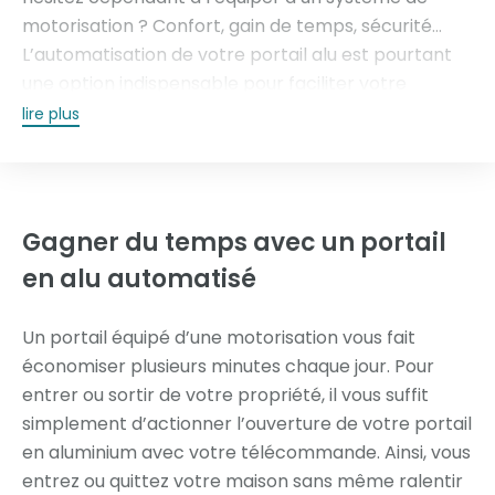
motorisation ? Confort, gain de temps, sécurité…
L’automatisation de votre portail alu est pourtant
une option indispensable pour faciliter votre
quotidien.
lire plus
Quels sont les avantages d’un portail en aluminium
avec motorisation ? Tschoeppé, fabricant français
de menuiseries en aluminium depuis 1956, vous
Gagner du temps avec
un portail
donne 5 avantages à motoriser votre portail.
en alu automatisé
Un portail équipé d’une motorisation vous fait
économiser plusieurs minutes chaque jour. Pour
entrer ou sortir de votre propriété, il vous suffit
simplement d’actionner l’ouverture de votre portail
en aluminium avec votre télécommande. Ainsi, vous
entrez ou quittez votre maison sans même ralentir