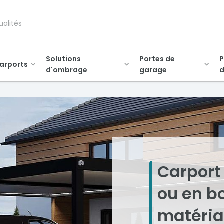
ualités
Solutions
Portes de
P
arports
d'ombrage
garage
d
Carport
ou en bo
matériau