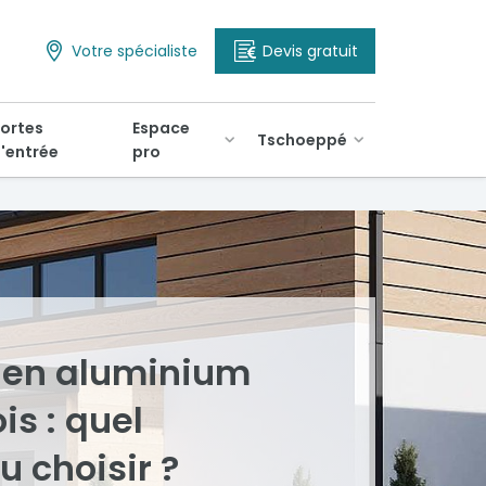
Votre spécialiste
Devis gratuit
ortes
Espace
Tschoeppé
'entrée
pro
 en aluminium
is : quel
 choisir ?