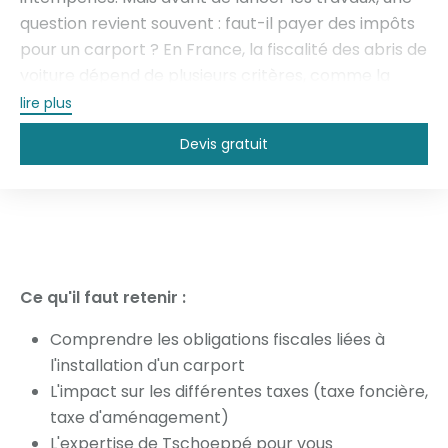
question revient souvent : faut-il payer des impôts
pour un carport ? En France, la fiscalité des abris de
voiture dépend de plusieurs critères, comme la
présence ou non de fondations, la surface au sol, ou
lire plus
encore la nature des matériaux utilisés. Selon ces
Devis gratuit
éléments, un carport peut être soumis à la taxe
d’aménagement et, dans certains cas, influencer le
montant de la taxe foncière. Dans ce guide, nous
vous expliquons clairement les règles, les
exceptions et les démarches à connaître pour
éviter les mauvaises surprises.
Ce qu'il faut retenir :
Comprendre les obligations fiscales liées à
l'installation d'un carport
L'impact sur les différentes taxes (taxe foncière,
taxe d'aménagement)
L'expertise de Tschoeppé pour vous