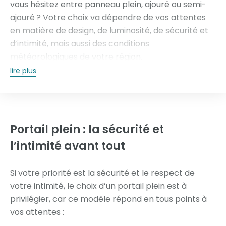
vous hésitez entre panneau plein, ajouré ou semi-
ajouré ? Votre choix va dépendre de vos attentes
en matière de design, de luminosité, de sécurité et
d’intimité, mais aussi des conditions
météorologiques de votre région.
lire plus
Plein, ajouré, semi-ajouré… Tschoeppé vous
conseille pour choisir le
portail alu sur mesure
qui
correspond le mieux à votre maison et à vos goûts.
Suivez le guide.
Portail plein :
la sécurité et
l’intimité avant tout
Si votre priorité est la sécurité et le respect de
votre intimité, le choix d’un portail plein est à
privilégier, car ce modèle répond en tous points à
vos attentes :