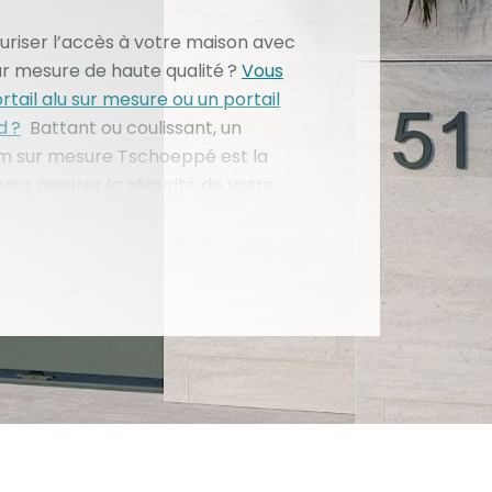
uriser l’accès à votre maison avec
sur mesure de haute qualité ?
Vous
rtail alu sur mesure ou un portail
d ?
Battant ou coulissant, un
um sur mesure Tschoeppé est la
pour assurer la sécurité de votre
s’adaptant aux exigences
 singulières. Léger, résistant,
d’entretien, un portail alu vous
e répondre à toutes vos attentes
outes les configurations de votre
é vous propose une large gamme
abriqués en France et entièrement