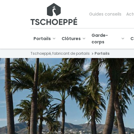
Guides conseils
Act
Garde-
Portails
Clôtures
C
corps
Tschoeppé, fabricant de portails
Portails